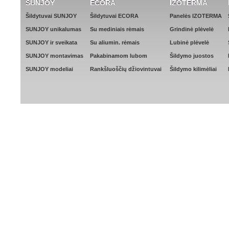
SUNJOY
ECORA
IZOTERMA
Šildytuvai SUNJOY
Šildytuvai ECORA
Panelės IZOTERMA
SUNJOY unikalumas
Su mediniais rėmais
Grindinė plėvelė
SUNJOY ir sveikata
Su aliumin. rėmais
Lubinė plėvelė
SUNJOY montavimas
Pakabinamom lubom
Šildymo juostos
SUNJOY modeliai
Rankšluoščių džiovintuvai
Šildymo kilimėliai