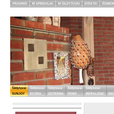
PRADINIS
IR SPINDULIAI
IR ŠILDYTUVAI
EFEKTAI
IŠSIMO
Šildytuvai
Šildytuvai
Šildytuvai
Šildytuvai
Šildytuvai
SUNJOY
ECORA
IZOTERMA
FENIX
INFRALOGIC
BIO